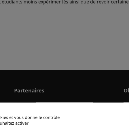
ux étudiants moins expérimentés ainsi que de revoir certain
Partenaires
Ob
ookies et vous donne le contrôle
uhaitez activer
Previous
Next