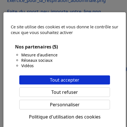
Exercice_pour_la_respiration_abdominale.png
Faite_du_sport_peu_importe_votre_âge.png
Gérer_une_entorse_de_cheville.png
Ce site utilise des cookies et vous donne le contrôle sur
ceux que vous souhaitez activer
Idées_de_sports_collectifs.png
Lalimenttion_des_enfants.png
Nos partenaires
(5)
Mesure d'audience
Lenfant_et_lathlétisme.png
Réseaux sociaux
Vidéos
Le_calacul_de_la_charge_maximale_en_musculation.png
Le_sport_en_club_et_société.png
Tout accepter
Le_sport_et_la_personnalité.png
Tout refuser
Le_sport_et_les_enfants.png
Personnaliser
Le_sport_meilleur_antistress.png
Politique d'utilisation des cookies
Les_causes_du_points_de_côté.png