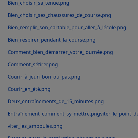
Bien_choisir_sa_tenue.png
Bien_choisir_ses_chaussures_de_course.png
Bien_remplir_son_cartable_pour_aller_à_lécole.png
Bien_respirer_pendant_la_course.png
Comment_bien_démarrer_votre_journée.png
Comment_sétirer.png
Courir_à_jeun_bon_ou_pas.png
Courir_en_été.png
Deux_entraînements_de_15_minutes.png
Entraînement_comment_sy_mettre.png
viter_le_point_
viter_les_ampoules.png